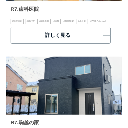
R7.歯科医院
#間接照明
#黒石市
#歯科医院
#店舗
#個室診療
#小上り
#ZEH Oriented
詳しく見る
R7.駒越の家