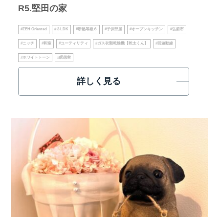
R5.堅田の家
#ZEH Oriented
#３LDK
#断熱等級６
#子供部屋
#オープンキッチン
#弘前市
#ニッチ
#和室
#ユーティリティ
#ガス衣類乾燥機【乾太くん】
#回遊動線
#ホワイトトーン
#瞑想室
詳しく見る