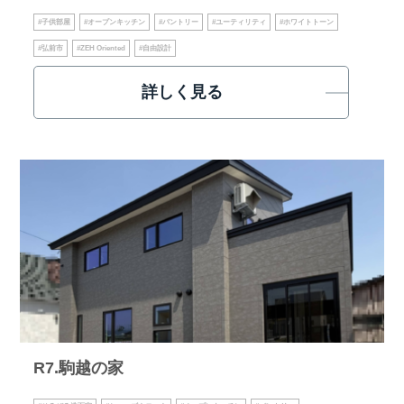
#子供部屋
#オープンキッチン
#パントリー
#ユーティリティ
#ホワイトトーン
#弘前市
#ZEH Oriented
#自由設計
詳しく見る
R7.駒越の家