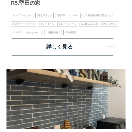
R5.堅田の家
#オープンキッチン
#階段下ヌック
#弘前市
#ニッチ
#ガス衣類乾燥機【乾太くん】
#スタディースペース
#グレートーン
#ユーティリティ
#ZEH Oriented
#ブルックリン
#３LDK
#おうちキャンプ
#断熱等級６
#子供部屋
詳しく見る