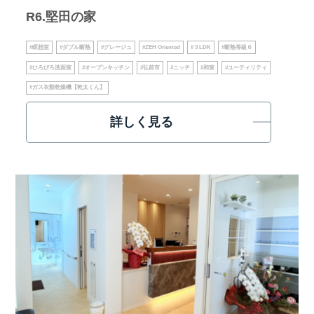
R6.堅田の家
#瞑想室
#ダブル断熱
#グレージュ
#ZEH Oriented
#３LDK
#断熱等級６
#ひろびろ洗面室
#オープンキッチン
#弘前市
#ニッチ
#和室
#ユーティリティ
#ガス衣類乾燥機【乾太くん】
詳しく見る