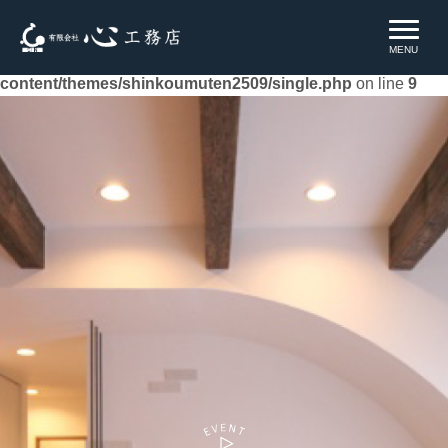
Warning
: Undefined property: WP_Error::$name in
MENU
/home/xs659432/shinkoumuten.co.jp/public_html/ie/wp-
content/themes/shinkoumuten2509/single.php
on line
9