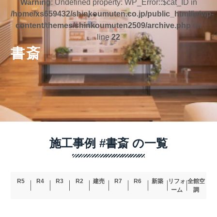
Warning
: Undefined property: WP_Error::$cat_ID in
/home/xs659432/shinkoumuten.co.jp/public_html/ie/wp-
content/themes/shinkoumuten2509/archive.php
on
line
22
書斎
施工事例 #書斎 の一覧
R5
R4
R3
R2
建売
R7
R6
新築
リフォ
全館空
ーム
調