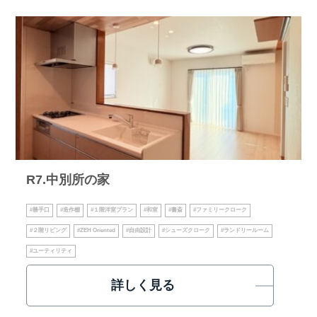
R7.中別所の家
#勝手口
#造作棚
#１階洋室プラン
#和室
#書斎
#ファミリークローク
#２階リビング
#ZEH Oriented
#自由設計
#シューズクローク
#ランドリールーム
#ユーティリティ
詳しく見る