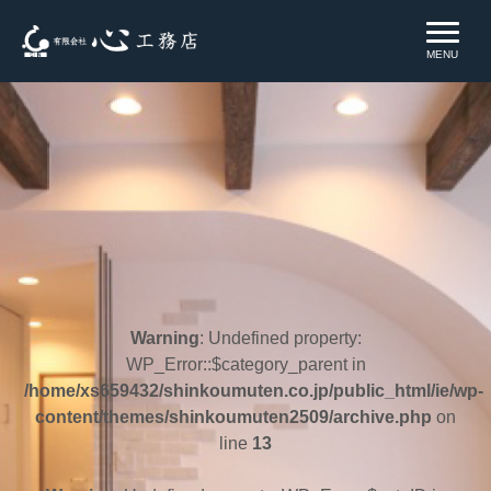
MENU
Warning
: Undefined property:
WP_Error::$category_parent in
/home/xs659432/shinkoumuten.co.jp/public_html/ie/wp-
content/themes/shinkoumuten2509/archive.php
on
line
13