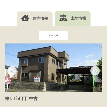
建売情報
土地情報
shinQ+
桜ケ丘4丁目中古