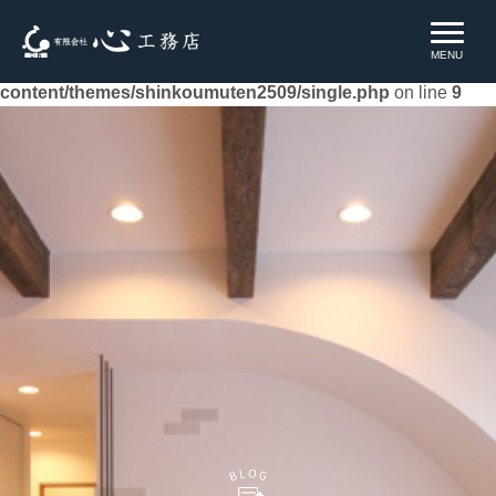
Warning
: Undefined property: WP_Error::$name in
MENU
/home/xs659432/shinkoumuten.co.jp/public_html/ie/wp-
content/themes/shinkoumuten2509/single.php
on line
9