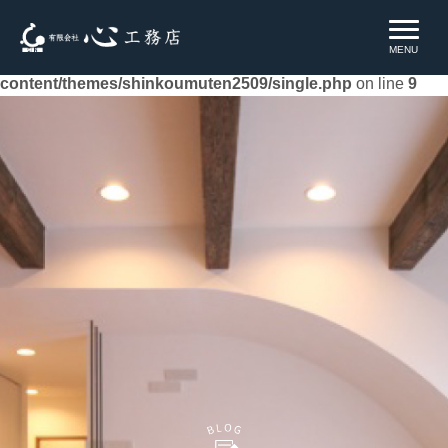
Warning
: Undefined property: WP_Error::$name in
MENU
/home/xs659432/shinkoumuten.co.jp/public_html/ie/wp-
content/themes/shinkoumuten2509/single.php
on line
9